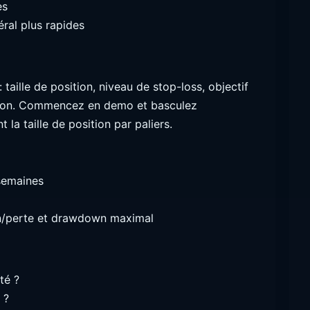
es
éral plus rapides
 taille de position, niveau de stop-loss, objectif
ition. Commencez en demo et basculez
la taille de position par paliers.
semaines
ain/perte et drawdown maximal
té ?
 ?