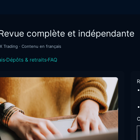
Revue complète et indépendante
FX Trading · Contenu en français
ais
·
Dépôts & retraits
·
FAQ
R
C