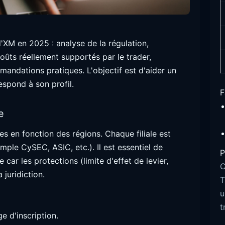
d'XM en 2025 : analyse de la régulation,
ûts réellement supportés par le trader,
andations pratiques. L'objectif est d'aider un
espond à son profil.
F
e
es en fonction des régions. Chaque filiale est
mple CySEC, ASIC, etc.). Il est essentiel de
P
 car les protections (limite d'effet de levier,
C
 juridiction.
T
u
t
e d'inscription.