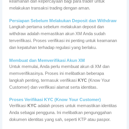
keamanan dan kepercayaan bagi para trader untuk
melakukan transaksi trading dengan aman.
Persiapan Sebelum Melakukan Deposit dan Withdraw
Langkah pertama sebelum melakukan deposit dan
withdraw adalah memastikan akun XM Anda sudah
terverifikasi. Proses verifikasi ini penting untuk keamanan
dan kepatuhan terhadap regulasi yang berlaku.
Membuat dan Memverifikasi Akun XM
Untuk memulai, Anda perlu membuat akun di XM dan
memverifikasinya. Proses ini melibatkan beberapa
langkah penting, termasuk verifikasi
KYC
(Know Your
Customer) dan verifikasi alamat serta identitas.
Proses Verifikasi KYC (Know Your Customer)
Verifikasi
KYC
adalah proses untuk memastikan identitas
Anda sebagai pengguna. Ini melibatkan pengunggahan
dokumen identitas yang sah, seperti KTP atau paspor.