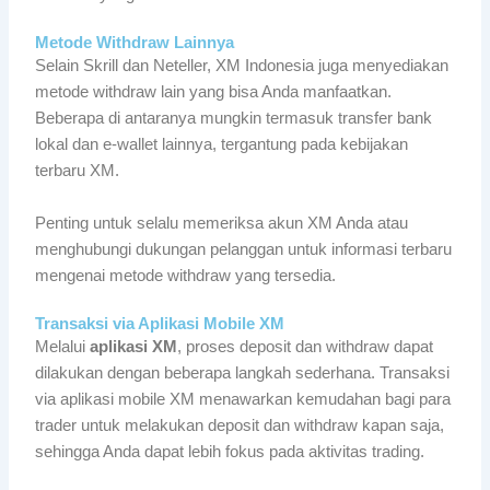
Metode Withdraw Lainnya
Selain Skrill dan Neteller, XM Indonesia juga menyediakan
metode withdraw lain yang bisa Anda manfaatkan.
Beberapa di antaranya mungkin termasuk transfer bank
lokal dan e-wallet lainnya, tergantung pada kebijakan
terbaru XM.
Penting untuk selalu memeriksa akun XM Anda atau
menghubungi dukungan pelanggan untuk informasi terbaru
mengenai metode withdraw yang tersedia.
Transaksi via Aplikasi Mobile XM
Melalui
aplikasi XM
, proses deposit dan withdraw dapat
dilakukan dengan beberapa langkah sederhana. Transaksi
via aplikasi mobile XM menawarkan kemudahan bagi para
trader untuk melakukan deposit dan withdraw kapan saja,
sehingga Anda dapat lebih fokus pada aktivitas trading.