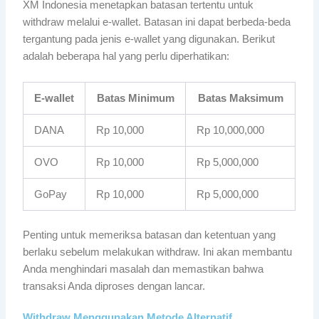
XM Indonesia menetapkan batasan tertentu untuk
withdraw melalui e-wallet. Batasan ini dapat berbeda-beda
tergantung pada jenis e-wallet yang digunakan. Berikut
adalah beberapa hal yang perlu diperhatikan:
E-wallet
Batas Minimum
Batas Maksimum
DANA
Rp 10,000
Rp 10,000,000
OVO
Rp 10,000
Rp 5,000,000
GoPay
Rp 10,000
Rp 5,000,000
Penting untuk memeriksa batasan dan ketentuan yang
berlaku sebelum melakukan withdraw. Ini akan membantu
Anda menghindari masalah dan memastikan bahwa
transaksi Anda diproses dengan lancar.
Withdraw Menggunakan Metode Alternatif