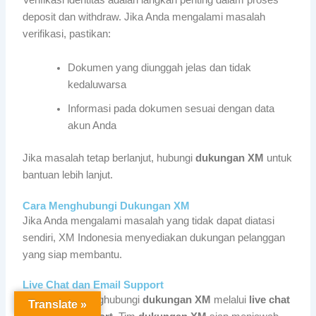
Verifikasi identitas adalah langkah penting dalam proses
deposit dan withdraw. Jika Anda mengalami masalah
verifikasi, pastikan:
Dokumen yang diunggah jelas dan tidak
kedaluwarsa
Informasi pada dokumen sesuai dengan data
akun Anda
Jika masalah tetap berlanjut, hubungi
dukungan XM
untuk
bantuan lebih lanjut.
Cara Menghubungi Dukungan XM
Jika Anda mengalami masalah yang tidak dapat diatasi
sendiri, XM Indonesia menyediakan dukungan pelanggan
yang siap membantu.
Live Chat dan Email Support
Anda dapat menghubungi
dukungan XM
melalui
live chat
Translate »