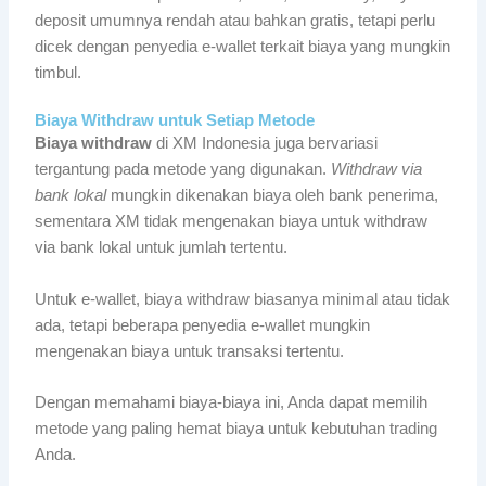
deposit umumnya rendah atau bahkan gratis, tetapi perlu
dicek dengan penyedia e-wallet terkait biaya yang mungkin
timbul.
Biaya Withdraw untuk Setiap Metode
Biaya withdraw
di XM Indonesia juga bervariasi
tergantung pada metode yang digunakan.
Withdraw via
bank lokal
mungkin dikenakan biaya oleh bank penerima,
sementara XM tidak mengenakan biaya untuk withdraw
via bank lokal untuk jumlah tertentu.
Untuk e-wallet, biaya withdraw biasanya minimal atau tidak
ada, tetapi beberapa penyedia e-wallet mungkin
mengenakan biaya untuk transaksi tertentu.
Dengan memahami biaya-biaya ini, Anda dapat memilih
metode yang paling hemat biaya untuk kebutuhan trading
Anda.