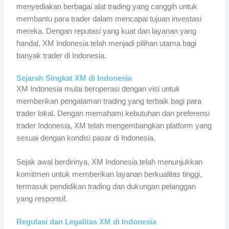
menyediakan berbagai alat trading yang canggih untuk
membantu para trader dalam mencapai tujuan investasi
mereka. Dengan reputasi yang kuat dan layanan yang
handal, XM Indonesia telah menjadi pilihan utama bagi
banyak trader di Indonesia.
Sejarah Singkat XM di Indonesia
XM Indonesia mulai beroperasi dengan visi untuk
memberikan pengalaman trading yang terbaik bagi para
trader lokal. Dengan memahami kebutuhan dan preferensi
trader Indonesia, XM telah mengembangkan platform yang
sesuai dengan kondisi pasar di Indonesia.
Sejak awal berdirinya, XM Indonesia telah menunjukkan
komitmen untuk memberikan layanan berkualitas tinggi,
termasuk pendidikan trading dan dukungan pelanggan
yang responsif.
Regulasi dan Legalitas XM di Indonesia