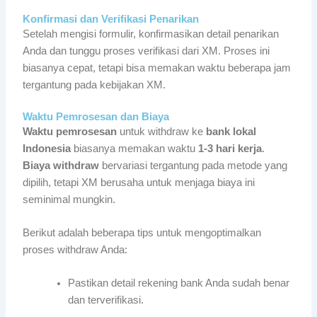
Konfirmasi dan Verifikasi Penarikan
Setelah mengisi formulir, konfirmasikan detail penarikan
Anda dan tunggu proses verifikasi dari XM. Proses ini
biasanya cepat, tetapi bisa memakan waktu beberapa jam
tergantung pada kebijakan XM.
Waktu Pemrosesan dan Biaya
Waktu pemrosesan
untuk withdraw ke
bank lokal
Indonesia
biasanya memakan waktu
1-3 hari kerja
.
Biaya withdraw
bervariasi tergantung pada metode yang
dipilih, tetapi XM berusaha untuk menjaga biaya ini
seminimal mungkin.
Berikut adalah beberapa tips untuk mengoptimalkan
proses withdraw Anda:
Pastikan detail rekening bank Anda sudah benar
dan terverifikasi.