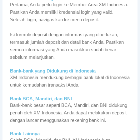
Pertama, Anda perlu login ke Member Area XM Indonesia.
Pastikan Anda memiliki kredensial login yang valid.
Setelah login, navigasikan ke menu deposit.
Isi formulir deposit dengan informasi yang diperlukan,
termasuk jumlah deposit dan detail bank Anda. Pastikan
semua informasi yang Anda masukkan sudah benar
sebelum melanjutkan.
Bank-bank yang Didukung di Indonesia
XM Indonesia mendukung berbagai bank lokal di Indonesia
untuk kemudahan transaksi Anda.
Bank BCA, Mandiri, dan BNI
Bank-bank besar seperti BCA, Mandiri, dan BNI didukung
penuh oleh XM Indonesia. Anda dapat melakukan deposit
dengan lancar menggunakan rekening bank ini.
Bank Lainnya