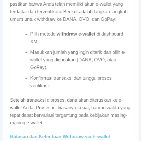
pastikan bahwa Anda telah memiliki akun e-wallet yang
terdaftar dan terverifikasi. Berikut adalah langkah-langkah
umum untuk withdraw ke DANA, OVO, dan GoPay:
Pilih metode
withdraw e-wallet
di dashboard
XM.
Masukkan jumlah yang ingin ditarik dan pilih e-
wallet yang digunakan (DANA, OVO, atau
GoPay).
Konfirmasi transaksi dan tunggu proses
verifikasi.
Setelah transaksi diproses, dana akan diteruskan ke e-
wallet Anda. Proses ini biasanya cepat, namun waktu yang
tepat dapat bervariasi tergantung pada kebijakan masing-
masing e-wallet.
Batasan dan Ketentuan Withdraw via E-wallet