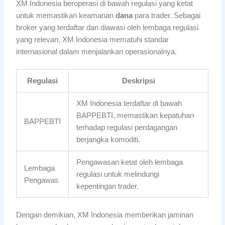
XM Indonesia beroperasi di bawah regulasi yang ketat
untuk memastikan keamanan
dana
para trader. Sebagai
broker yang terdaftar dan diawasi oleh lembaga regulasi
yang relevan, XM Indonesia mematuhi standar
internasional dalam menjalankan operasionalnya.
Regulasi
Deskripsi
XM Indonesia terdaftar di bawah
BAPPEBTI, memastikan kepatuhan
BAPPEBTI
terhadap regulasi perdagangan
berjangka komoditi.
Pengawasan ketat oleh lembaga
Lembaga
regulasi untuk melindungi
Pengawas
kepentingan trader.
Dengan demikian, XM Indonesia memberikan jaminan