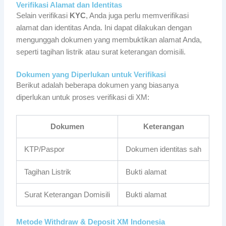
Verifikasi Alamat dan Identitas
Selain verifikasi
KYC
, Anda juga perlu memverifikasi
alamat dan identitas Anda. Ini dapat dilakukan dengan
mengunggah dokumen yang membuktikan alamat Anda,
seperti tagihan listrik atau surat keterangan domisili.
Dokumen yang Diperlukan untuk Verifikasi
Berikut adalah beberapa dokumen yang biasanya
diperlukan untuk proses verifikasi di XM:
Dokumen
Keterangan
KTP/Paspor
Dokumen identitas sah
Tagihan Listrik
Bukti alamat
Surat Keterangan Domisili
Bukti alamat
Metode Withdraw & Deposit XM Indonesia