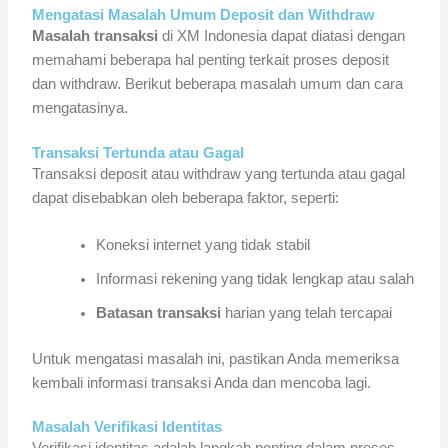
Mengatasi Masalah Umum Deposit dan Withdraw
Masalah transaksi
di XM Indonesia dapat diatasi dengan
memahami beberapa hal penting terkait proses deposit
dan withdraw. Berikut beberapa masalah umum dan cara
mengatasinya.
Transaksi Tertunda atau Gagal
Transaksi deposit atau withdraw yang tertunda atau gagal
dapat disebabkan oleh beberapa faktor, seperti:
Koneksi internet yang tidak stabil
Informasi rekening yang tidak lengkap atau salah
Batasan transaksi
harian yang telah tercapai
Untuk mengatasi masalah ini, pastikan Anda memeriksa
kembali informasi transaksi Anda dan mencoba lagi.
Masalah Verifikasi Identitas