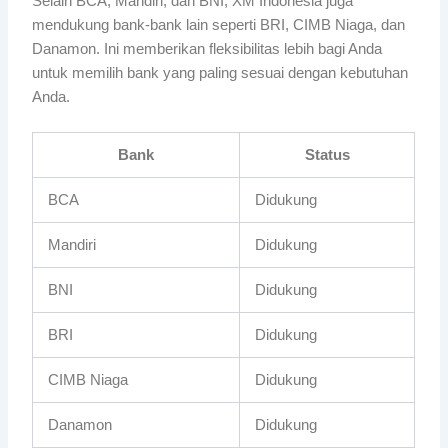
Selain BCA, Mandiri, dan BNI, XM Indonesia juga
mendukung bank-bank lain seperti BRI, CIMB Niaga, dan
Danamon. Ini memberikan fleksibilitas lebih bagi Anda
untuk memilih bank yang paling sesuai dengan kebutuhan
Anda.
Bank
Status
BCA
Didukung
Mandiri
Didukung
BNI
Didukung
BRI
Didukung
CIMB Niaga
Didukung
Danamon
Didukung