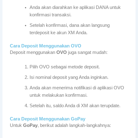
Anda akan diarahkan ke aplikasi DANA untuk
konfirmasi transaksi.
Setelah konfirmasi, dana akan langsung
terdeposit ke akun XM Anda.
Cara Deposit Menggunakan OVO
Deposit menggunakan
OVO
juga sangat mudah:
Pilih OVO sebagai metode deposit.
Isi nominal deposit yang Anda inginkan.
Anda akan menerima notifikasi di aplikasi OVO
untuk melakukan konfirmasi.
Setelah itu, saldo Anda di XM akan terupdate.
Cara Deposit Menggunakan GoPay
Untuk
GoPay
, berikut adalah langkah-langkahnya: